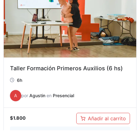
Taller Formación Primeros Auxilios (6 hs)
6h
A
por
Agustin
en
Presencial
Añadir al carrito
$1.800
Enrollment closes on
octubre 16, 2026, 8:00 pm